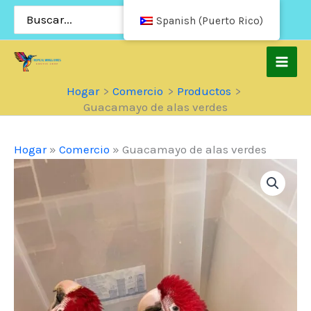
Saltar
Buscar:
Spanish (Puerto Rico)
al
contenido
Hogar
Comercio
Productos
Guacamayo de alas verdes
Hogar
»
Comercio
»
Guacamayo de alas verdes