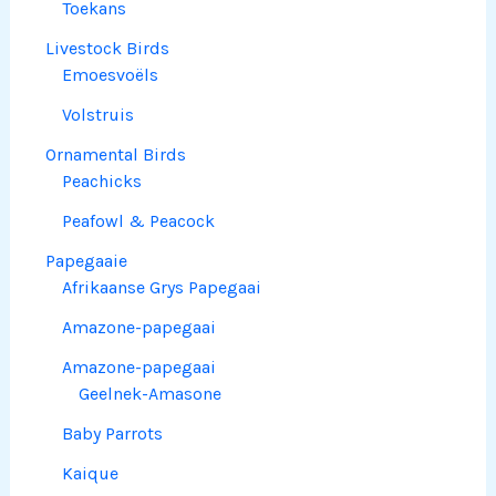
Toekans
Livestock Birds
Emoesvoëls
Volstruis
Ornamental Birds
Peachicks
Peafowl & Peacock
Papegaaie
Afrikaanse Grys Papegaai
Amazone-papegaai
Amazone-papegaai
Geelnek-Amasone
Baby Parrots
Kaique