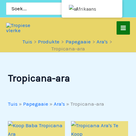
Slaan
Soek
Afrikaans
vir:
oor
na
inhoud
Tuis
Produkte
Papegaaie
Ara's
Tropicana-ara
Tropicana-ara
Tuis
»
Papegaaie
»
Ara's
»
Tropicana-ara