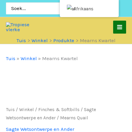
Slaan
Soek
Afrikaans
vir:
oor
na
inhoud
Tuis
Winkel
Produkte
Mearns Kwartel
Tuis
»
Winkel
»
Mearns Kwartel
Tuis
/
Winkel
/
Finches & Softbills
/
Sagte
Wetsontwerpe en Ander
/ Mearns Quail
Sagte Wetsontwerpe en Ander