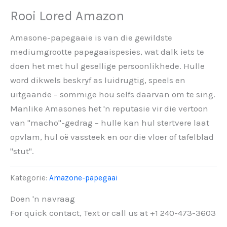
Rooi Lored Amazon
Amasone-papegaaie is van die gewildste
mediumgrootte papegaaispesies, wat dalk iets te
doen het met hul gesellige persoonlikhede. Hulle
word dikwels beskryf as luidrugtig, speels en
uitgaande – sommige hou selfs daarvan om te sing.
Manlike Amasones het 'n reputasie vir die vertoon
van "macho"-gedrag – hulle kan hul stertvere laat
opvlam, hul oë vassteek en oor die vloer of tafelblad
"stut".
Kategorie:
Amazone-papegaai
Doen 'n navraag
For quick contact, Text or call us at +1 240-473-3603