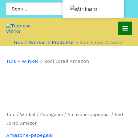
Slaan
Soek
Afrikaans
vir:
oor
na
inhoud
Tuis
Winkel
Produkte
Rooi Lored Amazon
Tuis
»
Winkel
»
Rooi Lored Amazon
Tuis
/
Winkel
/
Papegaaie
/
Amazone-papegaai
/ Red
Lored Amazon
Amazone-papegaai