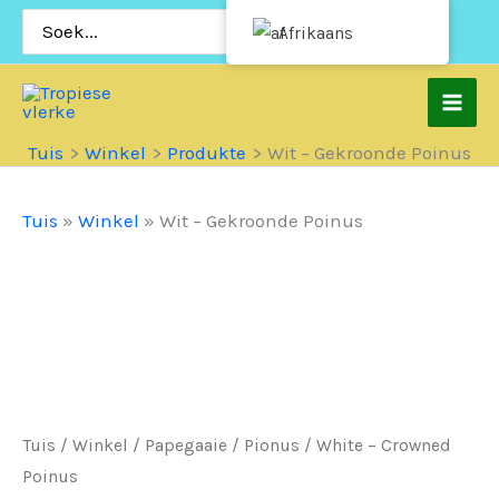
Slaan
Soek
Afrikaans
vir:
oor
na
inhoud
Tuis
Winkel
Produkte
Wit – Gekroonde Poinus
Tuis
»
Winkel
»
Wit – Gekroonde Poinus
Tuis
/
Winkel
/
Papegaaie
/
Pionus
/ White – Crowned
Poinus