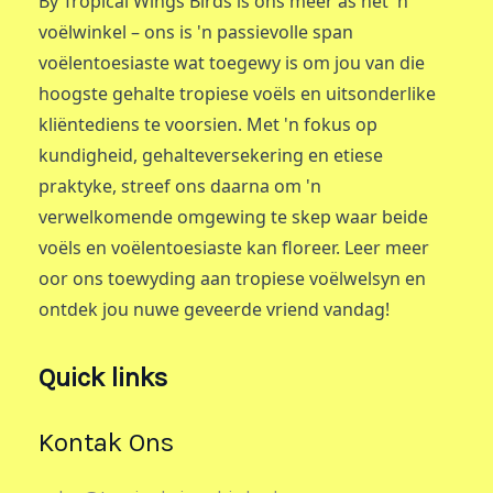
By Tropical Wings Birds is ons meer as net 'n
voëlwinkel – ons is 'n passievolle span
voëlentoesiaste wat toegewy is om jou van die
hoogste gehalte tropiese voëls en uitsonderlike
kliëntediens te voorsien. Met 'n fokus op
kundigheid, gehalteversekering en etiese
praktyke, streef ons daarna om 'n
verwelkomende omgewing te skep waar beide
voëls en voëlentoesiaste kan floreer. Leer meer
oor ons toewyding aan tropiese voëlwelsyn en
ontdek jou nuwe geveerde vriend vandag!
Quick links
Kontak Ons