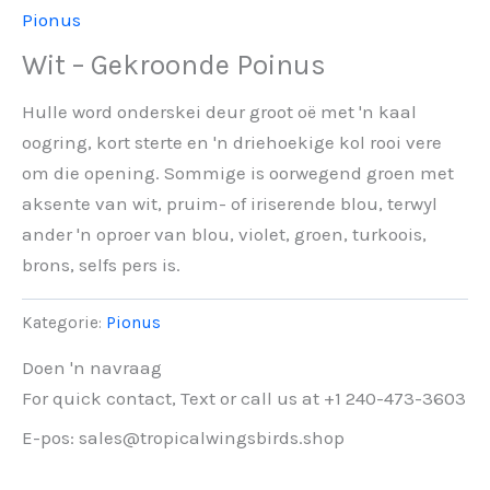
Pionus
Wit – Gekroonde Poinus
Hulle word onderskei deur groot oë met 'n kaal
oogring, kort sterte en 'n driehoekige kol rooi vere
om die opening. Sommige is oorwegend groen met
aksente van wit, pruim- of iriserende blou, terwyl
ander 'n oproer van blou, violet, groen, turkoois,
brons, selfs pers is.
Kategorie:
Pionus
Doen 'n navraag
For quick contact, Text or call us at +1 240-473-3603
E-pos: sales@tropicalwingsbirds.shop