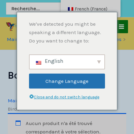
Passer
Rechercher:
French (France)
au
contenu
We've detected you might be
speaking a different language.
Maison
Produits
Raptors & Protected Species
Do you want to change to:
Booby Birds
English
Booby Birds
Change Language
Close and do not switch language
Maison
»
Raptors & Protected Species
»
Booby
Birds
Aucun produit n'a été trouvé
correspondant à votre sélection.