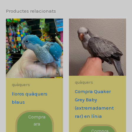
Productes relacionats
quàquers
quàquers
Compra Quaker
lloros quàquers
Grey Baby
blaus
(extremadament
rar) en línia
Compra
ara
Compra