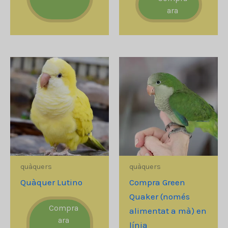
ara
quàquers
quàquers
Quàquer Lutino
Compra Green
Quaker (només
Compra
alimentat a mà) en
ara
línia