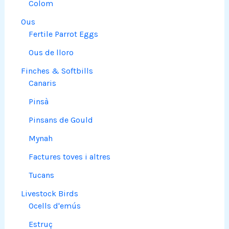
Colom
Ous
Fertile Parrot Eggs
Ous de lloro
Finches & Softbills
Canaris
Pinsà
Pinsans de Gould
Mynah
Factures toves i altres
Tucans
Livestock Birds
Ocells d'emús
Estruç