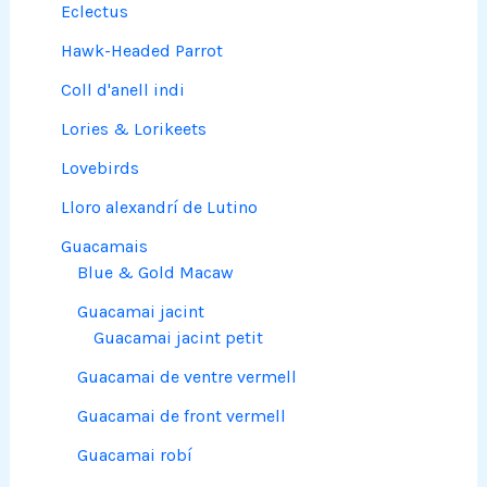
Eclectus
Hawk-Headed Parrot
Coll d'anell indi
Lories & Lorikeets
Lovebirds
Lloro alexandrí de Lutino
Guacamais
Blue & Gold Macaw
Guacamai jacint
Guacamai jacint petit
Guacamai de ventre vermell
Guacamai de front vermell
Guacamai robí