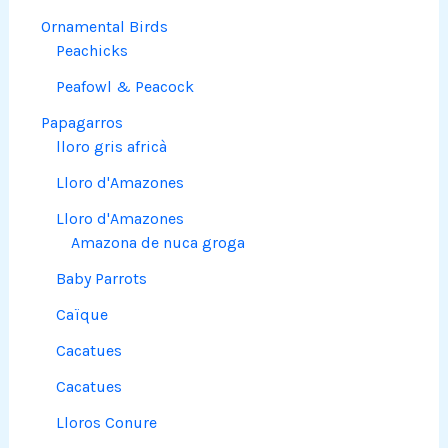
Ornamental Birds
Peachicks
Peafowl & Peacock
Papagarros
lloro gris africà
Lloro d'Amazones
Lloro d'Amazones
Amazona de nuca groga
Baby Parrots
Caïque
Cacatues
Cacatues
Lloros Conure