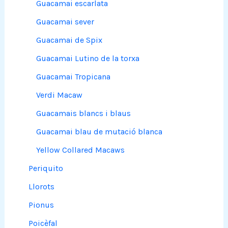
Guacamai escarlata
Guacamai sever
Guacamai de Spix
Guacamai Lutino de la torxa
Guacamai Tropicana
Verdi Macaw
Guacamais blancs i blaus
Guacamai blau de mutació blanca
Yellow Collared Macaws
Periquito
Llorots
Pionus
Poicèfal