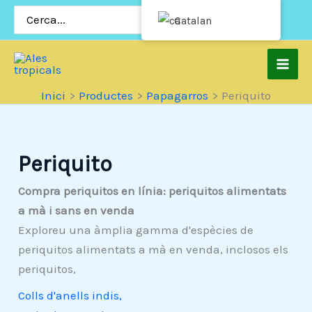
Salta
Cerca:
Catalan
al
contingut
Inici
Productes
Papagarros
Periquito
Periquito
Compra periquitos en línia: periquitos alimentats
a mà i sans en venda
Exploreu una àmplia gamma d'espècies de
periquitos alimentats a mà en venda, inclosos els
periquitos,
Colls d'anells indis,