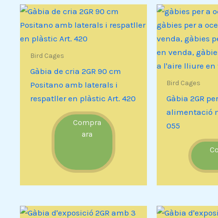
Bird Cages
Gàbia de cria 2GR 90 cm
Bird Cages
Positano amb laterals i
respatller en plàstic Art. 420
Gàbia 2GR per
alimentació 
Compra
055
ara
C