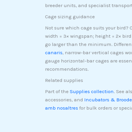
breeder units, and specialist transport
Cage sizing guidance
Not sure which cage suits your bird?
width = 3× wingspan; height = 2× bird 
go larger than the minimum. Different
canaris
, narrow-bar vertical cages wor
gauge horizontal-bar cages are essenti
recommendations.
Related supplies
Part of the
Supplies collection
. See al
accessories, and
Incubators & Broode
amb nosaltres
for bulk orders or speci