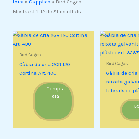
Inici
»
Supplies
»
Bird Cages
Mostrant 1–12 de 81 resultats
Bird Cages
Bird Cages
Gàbia de cria 2GR 120
Cortina Art. 400
Gàbia de cri
reixeta galva
Compra
laterals de pl
ara
C