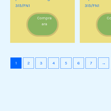
315/FN1
315/FN1
Compra
C
ara
1
2
3
4
5
6
7
→