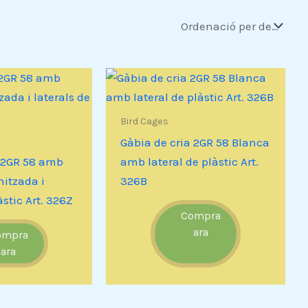
Bird Cages
Gàbia de cria 2GR 58 Blanca
a 2GR 58 amb
amb lateral de plàstic Art.
nitzada i
326B
àstic Art. 326Z
Compra
ara
ompra
ara