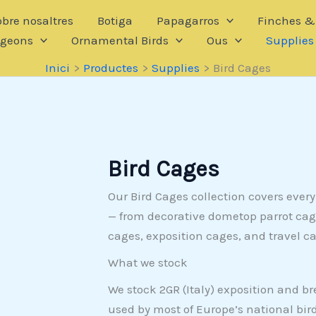
bre nosaltres
Botiga
Papagarros
Finches & 
igeons
Ornamental Birds
Ous
Supplies
Inici
Productes
Supplies
Bird Cages
Bird Cages
Our Bird Cages collection covers every
— from decorative dometop parrot cages
cages, exposition cages, and travel car
What we stock
We stock 2GR (Italy) exposition and b
used by most of Europe’s national bird