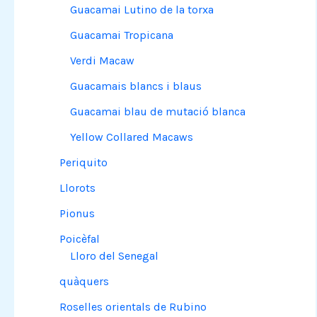
Guacamai Lutino de la torxa
Guacamai Tropicana
Verdi Macaw
Guacamais blancs i blaus
Guacamai blau de mutació blanca
Yellow Collared Macaws
Periquito
Llorots
Pionus
Poicèfal
Lloro del Senegal
quàquers
Roselles orientals de Rubino