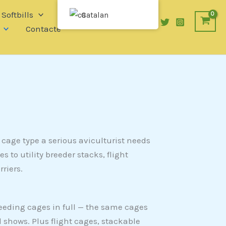
Softbills
Waterfowl
Catalan
Contacte
 cage type a serious aviculturist needs
 to utility breeder stacks, flight
riers.
reeding cages in full — the same cages
 shows. Plus flight cages, stackable