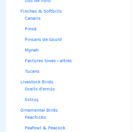
Ous de lloro
Finches & Softbills
Canaris
Pinsà
Pinsans de Gould
Mynah
Factures toves i altres
Tucans
Livestock Birds
Ocells d'emús
Estruç
Ornamental Birds
Peachicks
Peafowl & Peacock