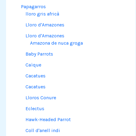
Papagarros
lloro gris africà
Lloro d'Amazones
Lloro d'Amazones
Amazona de nuca groga
Baby Parrots
Caïque
Cacatues
Cacatues
Lloros Conure
Eclectus
Hawk-Headed Parrot
Coll d'anell indi