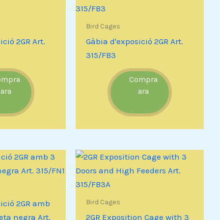
Bird Cages
ició 2GR Art.
Gàbia d'exposició 2GR Art.
315/FB3
ompra
Compra
ara
ara
Bird Cages
sició 2GR amb
xeta negra Art.
2GR Exposition Cage with 3