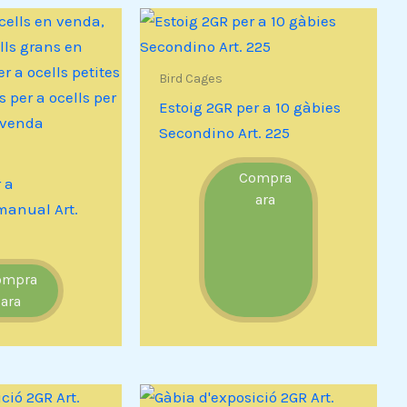
Bird Cages
Estoig 2GR per a 10 gàbies
Secondino Art. 225
Compra
 a
ara
manual Art.
ompra
ara