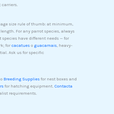
 carriers.
 Cage size rule of thumb: at minimum,
length. For any parrot species, always
 species have different needs — for
k; for
cacatues
o
guacamais
, heavy-
al. Ask us for specific
so
Breeding Supplies
for nest boxes and
rs
for hatching equipment.
Contacta
alist requirements.