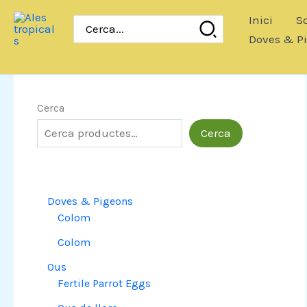
Salta
Inici
So
Cerca:
al
Doves & P
contingut
Cerca
Cerca
Doves & Pigeons
Colom
Colom
Ous
Fertile Parrot Eggs