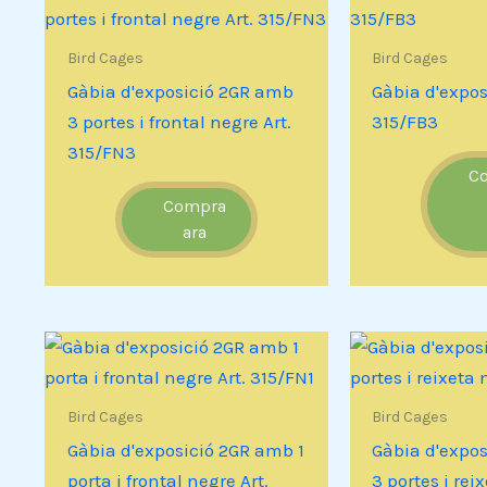
Bird Cages
Bird Cages
Gàbia d'exposició 2GR amb
Gàbia d'expos
3 portes i frontal negre Art.
315/FB3
315/FN3
C
Compra
ara
Bird Cages
Bird Cages
Gàbia d'exposició 2GR amb 1
Gàbia d'expo
porta i frontal negre Art.
3 portes i rei