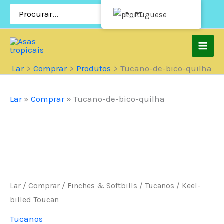
Pular
Procurar:
Portuguese
para
o
conteúdo
Lar
Comprar
Produtos
Tucano-de-bico-quilha
Lar
»
Comprar
»
Tucano-de-bico-quilha
Lar
/
Comprar
/
Finches & Softbills
/
Tucanos
/ Keel-
billed Toucan
Tucanos