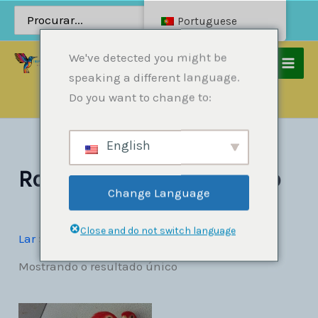
Pular
Procurar:
Portuguese
para
o
We've detected you might be
conteúdo
speaking a different language.
Lar
Produtos
Papagaios
Do you want to change to:
Roselas Orientais Rubino
English
Roselas Orientais Rubino
Change Language
Close and do not switch language
Lar
»
Papagaios
»
Roselas Orientais Rubino
Mostrando o resultado único